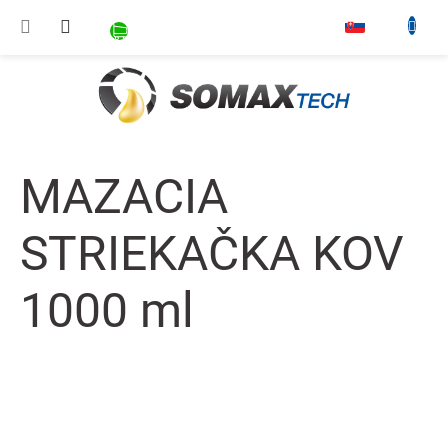
Prejsť na obsah
NÁKUPNÝ KOŠÍK
▾
MAZACIA
STRIEKAČKA KOV
1000 ml