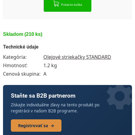
Pridať do košíka
Skladom
(210 ks)
Technické údaje
Kategória
:
Olejové striekačky STANDARD
Hmotnosť
:
1.2 kg
Cenová skupina
:
A
Staňte sa B2B partnerom
Získajte individuálne zľavy na tento produkt po
registrácii v našom B2B programe.
Registrovať sa
→