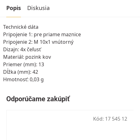
Popis
Diskusia
Technické dáta
Pripojenie 1: pre priame maznice
Pripojenie 2: M 10x1 vnútorný
Dizajn: 4x čeľusť
Materiál: pozink kov
Priemer (mm): 13
Dĺžka (mm): 42
Hmotnosť: 0,03 g
Kód:
17 545 12