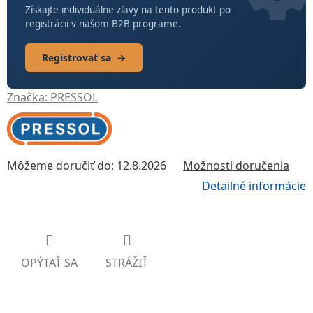
Získajte individuálne zľavy na tento produkt po
registrácii v našom B2B programe.
Registrovať sa
→
Značka:
PRESSOL
Môžeme doručiť do:
12.8.2026
Možnosti doručenia
Detailné informácie
OPÝTAŤ SA
STRÁŽIŤ