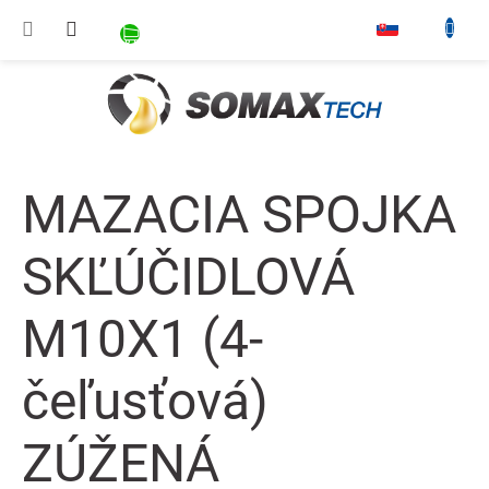
Prejsť na obsah
NÁKUPNÝ KOŠÍK
▾
MAZACIA SPOJKA
SKĽÚČIDLOVÁ
M10X1 (4-
čeľusťová)
ZÚŽENÁ