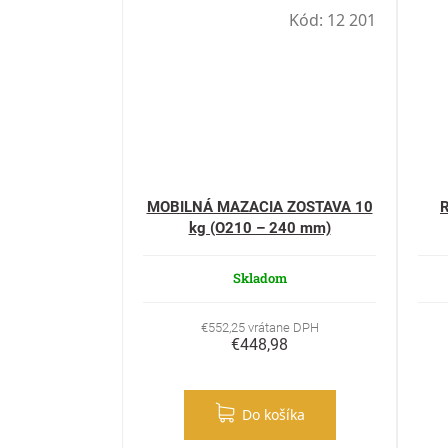
Kód:
12 201
MOBILNÁ MAZACIA ZOSTAVA 10
R
kg (O210 – 240 mm)
Skladom
€552,25 vrátane DPH
€448,98
Do košíka