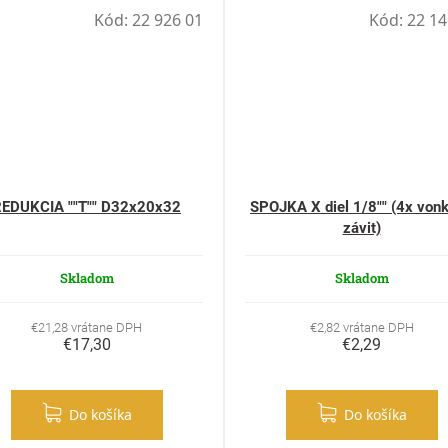
Kód:
22 926 01
Kód:
22 14
EDUKCIA ""T"" D32x20x32
SPOJKA X diel 1/8"" (4x vonk
závit)
Skladom
Skladom
€21,28 vrátane DPH
€2,82 vrátane DPH
€17,30
€2,29
Do košíka
Do košíka