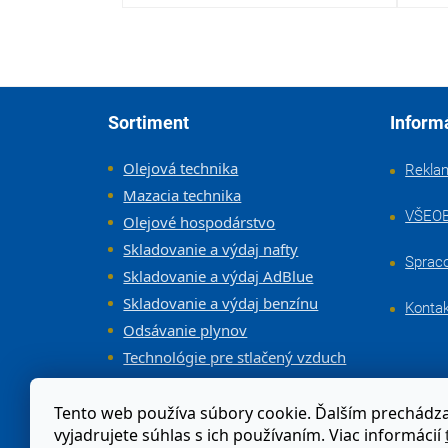
Zápätie
Sortiment
Inform
Olejová technika
Rekla
Mazacia technika
VŠEO
Olejové hospodárstvo
Skladovanie a výdaj nafty
Sprac
Skladovanie a výdaj AdBlue
Skladovanie a výdaj benzínu
Konta
Odsávanie plynov
Technológie pre stlačený vzduch
Vybavenie dielne a servisov
Tento web používa súbory cookie. Ďalším prechád
vyjadrujete súhlas s ich používaním. Viac informácií