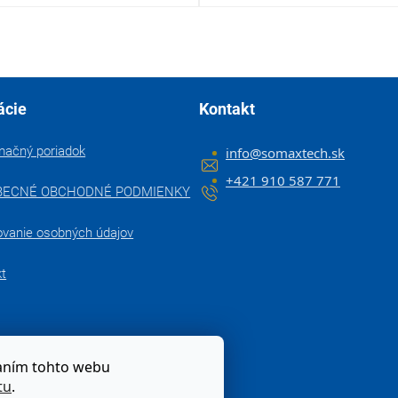
ácie
Kontakt
mačný poriadok
info
@
somaxtech.sk
+421 910 587 771
BECNÉ OBCHODNÉ PODMIENKY
ovanie osobných údajov
kt
zaním tohto webu
tu
.