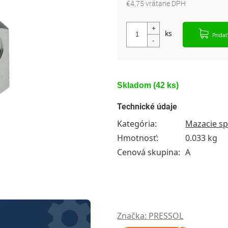
€4,75 vrátane DPH
Jednotková cena:
Pridať
Skladom
(42 ks)
Technické údaje
Kategória
:
Mazacie sp
Hmotnosť
:
0.033 kg
Cenová skupina
:
A
Značka:
PRESSOL