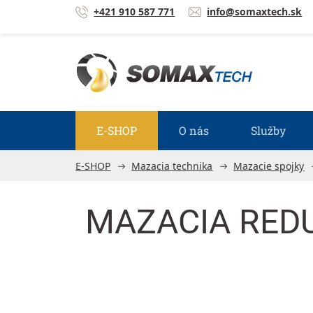
Prejsť na obsah
+421 910 587 771
info@somaxtech.sk
E-SHOP
O nás
Služby
E-SHOP
Mazacia technika
Mazacie spojky
MAZACIA REDU