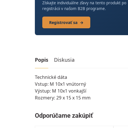
Získajte individuálne zľavy na tento produkt po
registrácii v našom B2B programe.
Registrovať sa
→
Popis
Diskusia
Technické dáta
Vstup: M 10x1 vnútorný
Výstup: M 10x1 vonkajší
Rozmery: 29 x 15 x 15 mm