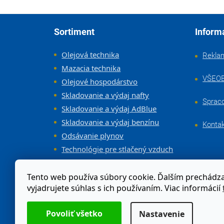
Zápätie
Sortiment
Inform
Olejová technika
Rekla
Mazacia technika
VŠEO
Olejové hospodárstvo
Skladovanie a výdaj nafty
Sprac
Skladovanie a výdaj AdBlue
Skladovanie a výdaj benzínu
Konta
Odsávanie plynov
Technológie pre stlačený vzduch
Vybavenie dielne a servisov
Tento web používa súbory cookie. Ďalším prechád
vyjadrujete súhlas s ich používaním. Viac informácií
Odstúpenie od zmluvy
Nastavenie