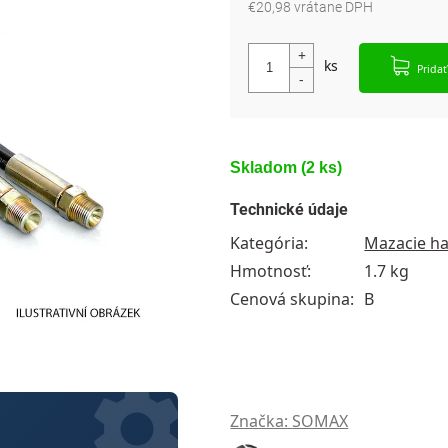
€20,98 vrátane DPH
Jednotková cena:
Pridať
Skladom
(2 ks)
Technické údaje
Kategória
:
Mazacie ha
Hmotnosť
:
1.7 kg
Cenová skupina
:
B
Značka:
SOMAX