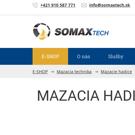
Prejsť na obsah
+421 910 587 771
info@somaxtech.sk
E-SHOP
O nás
Služby
E-SHOP
Mazacia technika
Mazacie hadice
MAZACIA HADIC