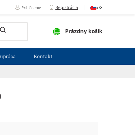
Registrácia
SK
Prihlásenie
▾
NÁKUPNÝ KOŠÍK
Prázdny košík
lupráca
Kontakt
)