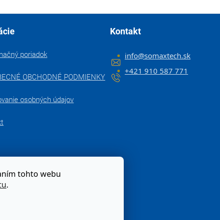
ácie
Kontakt
mačný poriadok
info
@
somaxtech.sk
+421 910 587 771
BECNÉ OBCHODNÉ PODMIENKY
ovanie osobných údajov
kt
zaním tohto webu
tu
.