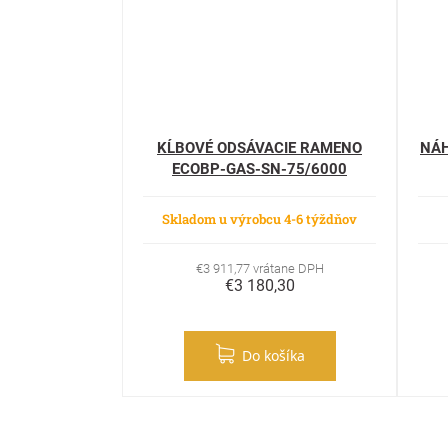
KĹBOVÉ ODSÁVACIE RAMENO
NÁH
ECOBP-GAS-SN-75/6000
Skladom u výrobcu 4-6 týždňov
€3 911,77 vrátane DPH
€3 180,30
Do košíka