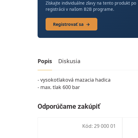
Získajte individuálne zľavy na tento produkt po
registrácii v našom B2B programe.
Registrovať sa
→
Popis
Diskusia
- vysokotlaková mazacia hadica
- max. tlak 600 bar
Kód:
29 000 01