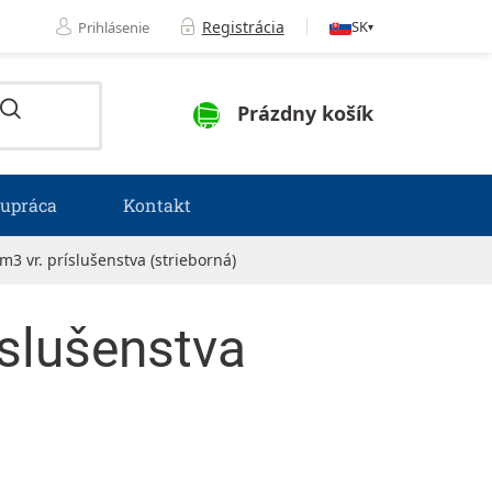
Registrácia
SK
Prihlásenie
▾
NÁKUPNÝ KOŠÍK
Prázdny košík
lupráca
Kontakt
3 vr. príslušenstva (strieborná)
slušenstva