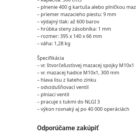
– plnenie 400 g kartuša alebo plničkou maz
– priemer mazacieho piestu: 9 mm
– výdajný tlak: až 600 barov
– hrúbka steny zásobníka: 1 mm
– rozmer: 395 x 140 x 66 mm
– váha: 1,28 kg
Špecifikácia
– vr. štvorčeľusťovej mazacej spojky M10x1
– vr. mazacej hadice M10x1, 300 mm
– hlava lisu z liateho zinku
– odvzdušňovací ventil
– plniaci ventil
– pracuje s tukmi do NLGI 3
– výkon rovnaký aj po 40 000 operáciách