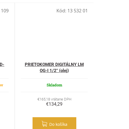
 109
Kód:
13 532 01
D-
PRIETOKOMER DIGITÁLNY LM
OG-I 1/2" (olej)
ov
Skladom
€165,18 vrátane DPH
€134,29
Do košíka