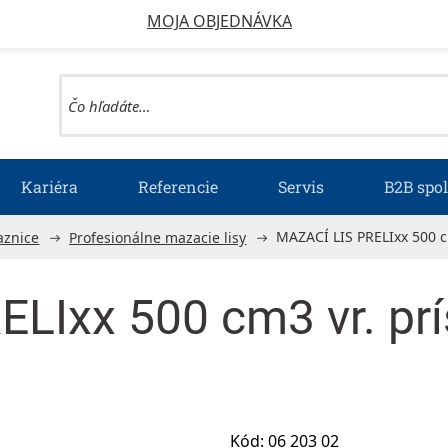
MOJA OBJEDNÁVKA
Kariéra
Referencie
Servis
B2B spo
MAZACÍ LIS PRELIxx 500 cm
aznice
Profesionálne mazacie lisy
LIxx 500 cm3 vr. prí
Kód:
06 203 02