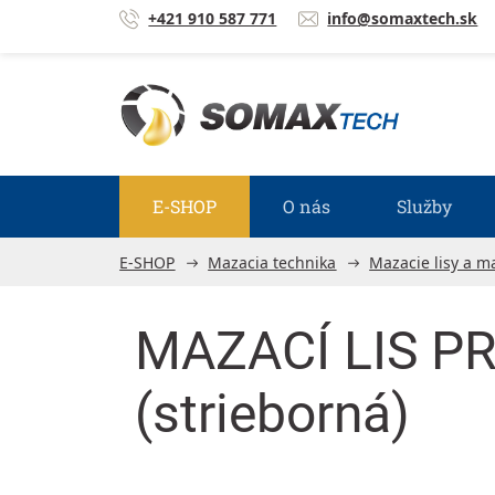
Prejsť na obsah
+421 910 587 771
info@somaxtech.sk
E-SHOP
O nás
Služby
E-SHOP
Mazacia technika
Mazacie lisy a m
MAZACÍ LIS PRE
(strieborná)