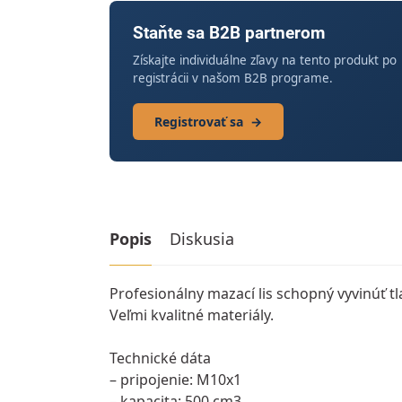
Staňte sa B2B partnerom
Získajte individuálne zľavy na tento produkt po
registrácii v našom B2B programe.
Registrovať sa
→
Popis
Diskusia
Profesionálny mazací lis schopný vyvinúť tl
Veľmi kvalitné materiály.
Technické dáta
– pripojenie: M10x1
– kapacita: 500 cm3