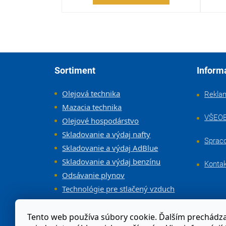
Zápätie
Sortiment
Inform
Olejová technika
Rekla
Mazacia technika
VŠEO
Olejové hospodárstvo
Skladovanie a výdaj nafty
Sprac
Skladovanie a výdaj AdBlue
Skladovanie a výdaj benzínu
Konta
Odsávanie plynov
Technológie pre stlačený vzduch
Vybavenie dielne a servisov
Tento web používa súbory cookie. Ďalším prechád