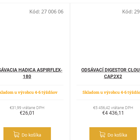
Kód:
27 006 06
Kód:
29
ÁVACIA HADICA ASPIRFLEX-
ODSÁVACÍ DIGESTOR CLOU
180
CAP2X2
kladom u výrobcu 4-6 týždňov
Skladom u výrobcu 4-6 týždň
€31,99 vrátane DPH
€5 456,42 vrátane DPH
€26,01
€4 436,11
Do košíka
Do košíka