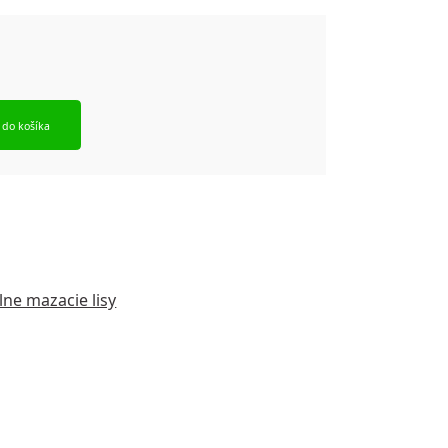
 do košíka
lne mazacie lisy