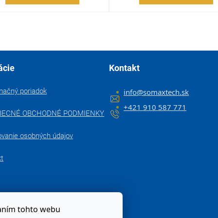
ácie
Kontakt
mačný poriadok
info
@
somaxtech.sk
+421 910 587 771
BECNÉ OBCHODNÉ PODMIENKY
ovanie osobných údajov
kt
zaním tohto webu