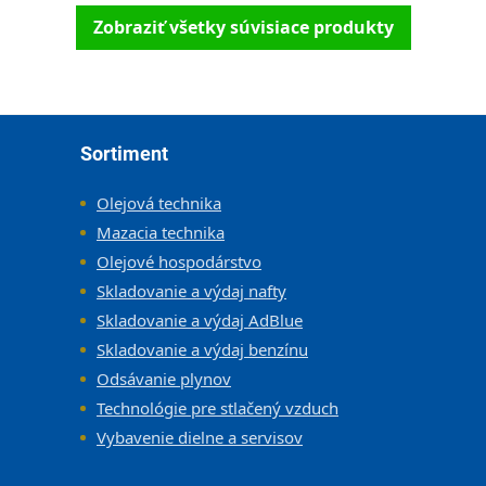
Zobraziť všetky súvisiace produkty
Zápätie
Sortiment
Olejová technika
Mazacia technika
Olejové hospodárstvo
Skladovanie a výdaj nafty
Skladovanie a výdaj AdBlue
Skladovanie a výdaj benzínu
Odsávanie plynov
Technológie pre stlačený vzduch
Vybavenie dielne a servisov