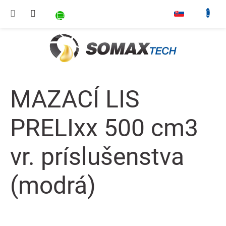
Prejsť na obsah
NÁKUPNÝ KOŠÍK
▾
MAZACÍ LIS
PRELIxx 500 cm3
vr. príslušenstva
(modrá)