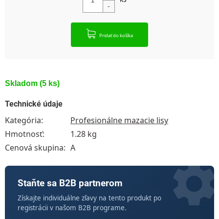
Pridať do košíka
Skladom
(5 ks)
Technické údaje
Kategória
:
Profesionálne mazacie lisy
Hmotnosť
:
1.28 kg
Cenová skupina
:
A
Staňte sa B2B partnerom
Získajte individuálne zľavy na tento produkt po
registrácii v našom B2B programe.