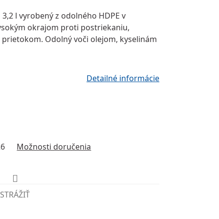
u
3,2 l
vyrobený z odolného
HDPE
v
ysokým okrajom proti postriekaniu
,
 prietokom
. Odolný voči olejom, kyselinám
Detailné informácie
26
Možnosti doručenia
STRÁŽIŤ