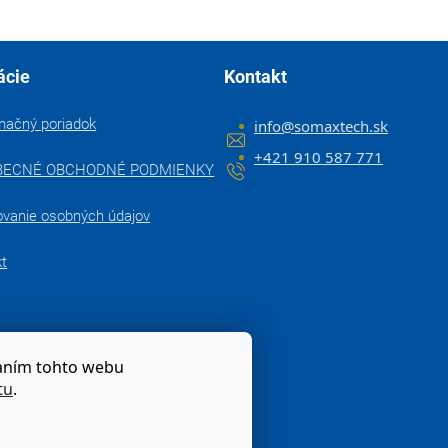
ácie
Kontakt
mačný poriadok
info
@
somaxtech.sk
+421 910 587 771
BECNÉ OBCHODNÉ PODMIENKY
ovanie osobných údajov
kt
zaním tohto webu
tu
.