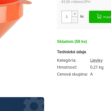
€5,90 vrátane DPH
Jednotková cena:
Pridať
Skladom
(58 ks)
Technické údaje
Kategória
:
Lieviky
Hmotnosť
:
0.21 kg
Cenová skupina
:
A