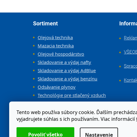
Zápätie
Sortiment
Inform
Olejová technika
Rekla
Mazacia technika
VŠEO
Olejové hospodárstvo
Skladovanie a výdaj nafty
Sprac
Skladovanie a výdaj AdBlue
Skladovanie a výdaj benzínu
Konta
Odsávanie plynov
Technológie pre stlačený vzduch
Vybavenie dielne a servisov
Tento web používa súbory cookie. Ďalším prechád
vyjadrujete súhlas s ich používaním. Viac informácií
Odstúpenie od zmluvy
Nastavenie