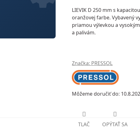
LIEVIK D 250 mm
s kapacito
oranžovej farbe. Vybavený
v
priamou výlevkou
a
vysokým
a palivám.
Značka:
PRESSOL
Môžeme doručiť do:
10.8.20
TLAČ
OPÝTAŤ SA