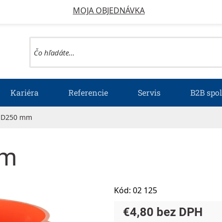
MOJA OBJEDNÁVKA
Kariéra
Referencie
Servis
B2B spo
K D250 mm
mm
Kód:
02 125
€4,80