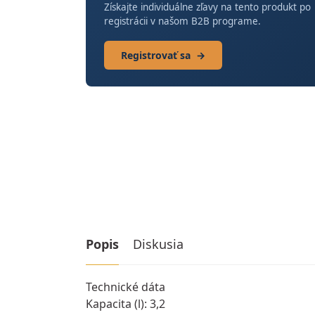
Získajte individuálne zľavy na tento produkt po
registrácii v našom B2B programe.
Registrovať sa
→
Popis
Diskusia
Technické dáta
Kapacita (l): 3,2