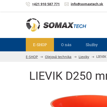
Prejsť na obsah
+421 910 587 771
info@somaxtech.sk
E-SHOP
O nás
Služby
LIEVI
E-SHOP
Olejová technika
Lieviky
LIEVIK D250 