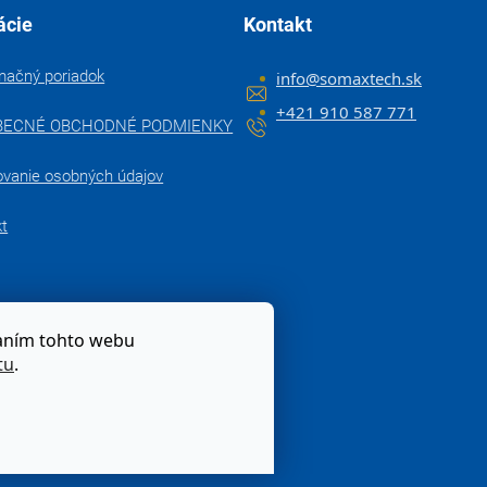
ácie
Kontakt
mačný poriadok
info
@
somaxtech.sk
+421 910 587 771
BECNÉ OBCHODNÉ PODMIENKY
ovanie osobných údajov
kt
zaním tohto webu
tu
.