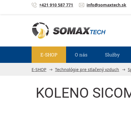
Prejsť na obsah
+421 910 587 771
info@somaxtech.sk
E-SHOP
O nás
Služby
E-SHOP
Technológie pre stlačený vzduch
S
KOLENO SICOM