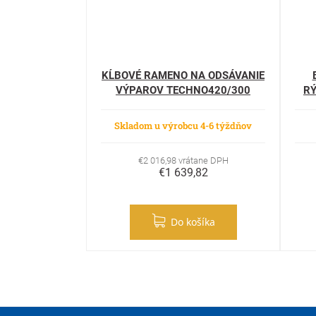
KĹBOVÉ RAMENO NA ODSÁVANIE
VÝPAROV TECHNO420/300
R
Skladom u výrobcu 4-6 týždňov
€2 016,98 vrátane DPH
€1 639,82
Do košíka