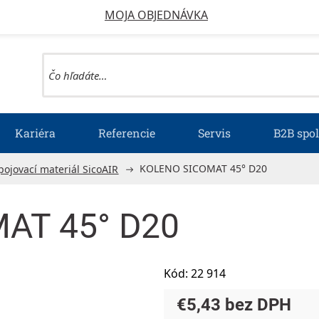
MOJA OBJEDNÁVKA
Kariéra
Referencie
Servis
B2B spo
KOLENO SICOMAT 45° D20
pojovací materiál SicoAIR
AT 45° D20
Kód:
22 914
€5,43