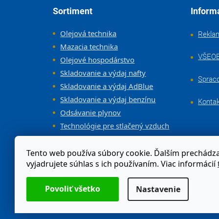
Zápätie
Sortiment
Inform
Olejová technika
Rekla
Mazacia technika
VŠEO
Olejové hospodárstvo
Skladovanie a výdaj nafty
Sprac
Skladovanie a výdaj AdBlue
Skladovanie a výdaj benzínu
Konta
Odsávanie plynov
Technológie pre stlačený vzduch
Vybavenie dielne a servisov
Tento web používa súbory cookie. Ďalším prechád
vyjadrujete súhlas s ich používaním. Viac informácií
Odstúpenie od zmluvy
Nastavenie
Moja objednávka