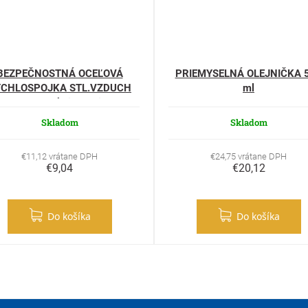
BEZPEČNOSTNÁ OCEĽOVÁ
PRIEMYSELNÁ OLEJNIČKA 
ÝCHLOSPOJKA STL.VZDUCH
ml
3/8"" vonkajší závit
Skladom
Skladom
€11,12 vrátane DPH
€24,75 vrátane DPH
€9,04
€20,12
Do košíka
Do košíka