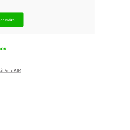
 do košíka
ňov
ál SicoAIR