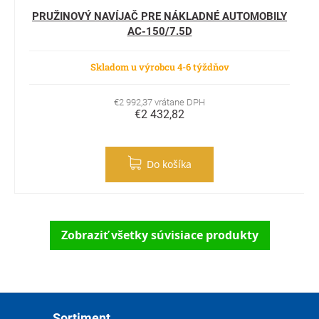
PRUŽINOVÝ NAVÍJAČ PRE NÁKLADNÉ AUTOMOBILY
AC-150/7.5D
Skladom u výrobcu 4-6 týždňov
€2 992,37 vrátane DPH
€2 432,82
Do košíka
Zobraziť všetky súvisiace produkty
Zápätie
Sortiment