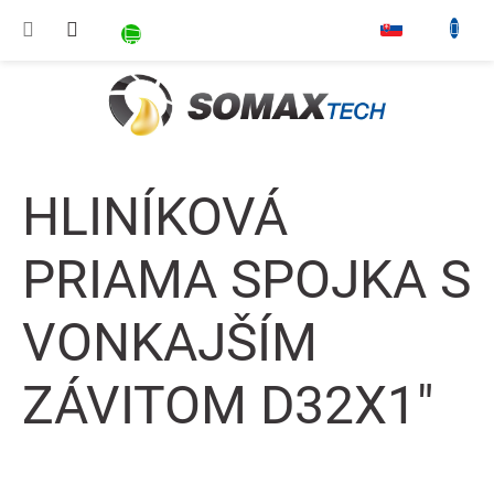
Prejsť na obsah
NÁKUPNÝ KOŠÍK
▾
HLINÍKOVÁ
PRIAMA SPOJKA S
VONKAJŠÍM
ZÁVITOM D32X1"