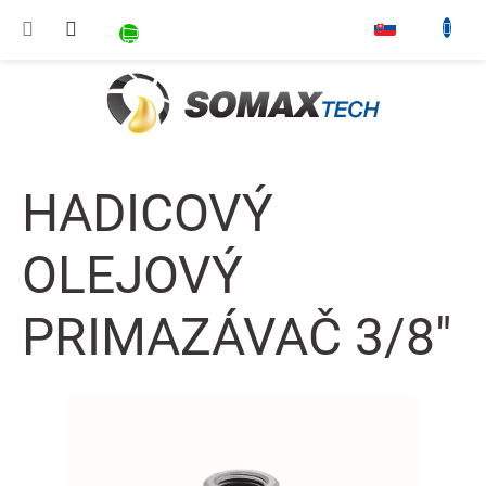
Prejsť na obsah
NÁKUPNÝ KOŠÍK
▾
HADICOVÝ
OLEJOVÝ
PRIMAZÁVAČ 3/8"