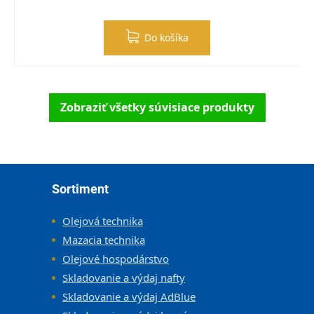
Do košíka
Zobraziť všetky súvisiace produkty
Zápätie
Sortiment
Olejová technika
Mazacia technika
Olejové hospodárstvo
Skladovanie a výdaj nafty
Skladovanie a výdaj AdBlue