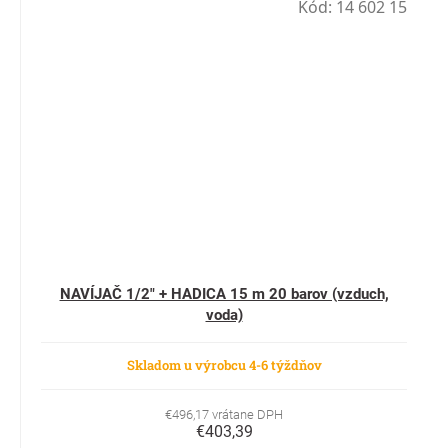
Kód:
14 602 15
NAVÍJAČ 1/2" + HADICA 15 m 20 barov (vzduch,
voda)
Skladom u výrobcu 4-6 týždňov
€496,17 vrátane DPH
€403,39