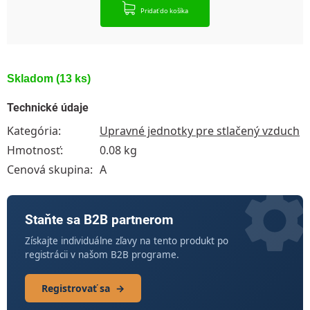
Pridať do košíka
Skladom
(13 ks)
Technické údaje
Kategória
:
Upravné jednotky pre stlačený vzduch
Hmotnosť
:
0.08 kg
Cenová skupina
:
A
Staňte sa B2B partnerom
Získajte individuálne zľavy na tento produkt po
registrácii v našom B2B programe.
Registrovať sa
→