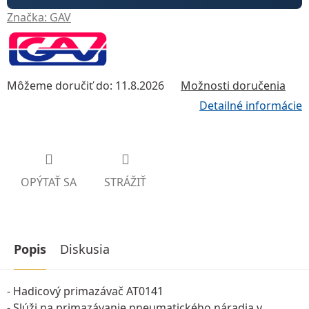
Značka:
GAV
Môžeme doručiť do:
11.8.2026
Možnosti doručenia
Detailné informácie
OPÝTAŤ SA
STRÁŽIŤ
Popis
Diskusia
- Hadicový primazávač AT0141
- Slúži na primazávanie pneumatického náradia v