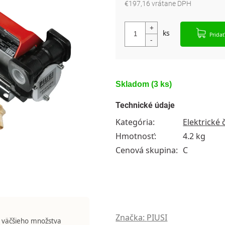
€197,16 vrátane DPH
Jednotková cena:
Pridať
Skladom
(3 ks)
Technické údaje
Kategória
:
Elektrické
Hmotnosť
:
4.2 kg
Cenová skupina
:
C
Značka:
PIUSI
 väčšieho množstva