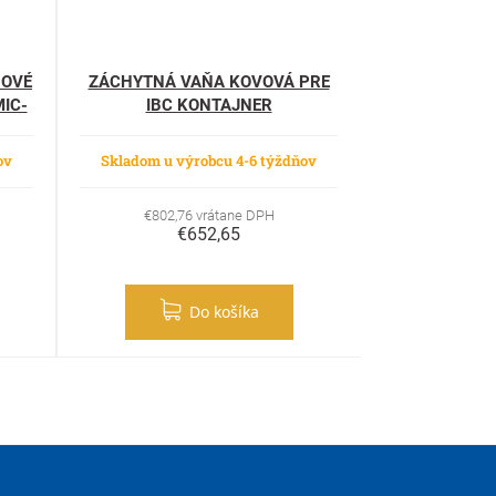
BOVÉ
ZÁCHYTNÁ VAŇA KOVOVÁ PRE
IC-
IBC KONTAJNER
ov
Skladom u výrobcu 4-6 týždňov
€802,76 vrátane DPH
€652,65
Do košíka