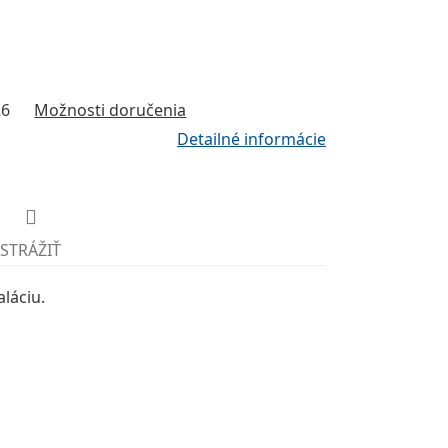
26
Možnosti doručenia
Detailné informácie
STRÁŽIŤ
láciu.