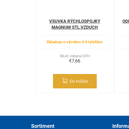
VSUVKA RÝCHLOSPOJKY
OD
MAGNUM STL.VZDUCH
10x19mm
Skladom u výrobcu 4-6 týždňov
€9,42 vrátane DPH
€7,66
Do košíka
Zápätie
Sortiment
Inform