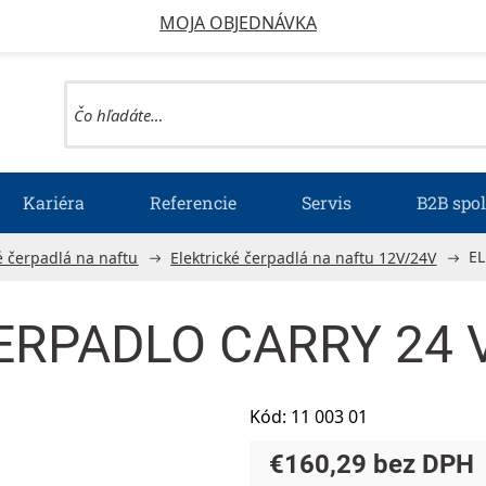
MOJA OBJEDNÁVKA
Kariéra
Referencie
Servis
B2B spo
EL
é čerpadlá na naftu
Elektrické čerpadlá na naftu 12V/24V
RPADLO CARRY 24 V 
Kód:
11 003 01
€160,29