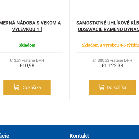
MERNÁ NÁDOBA S VEKOM A
SAMOSTATNÉ UHLÍKOVÉ KĹ
VÝLEVKOU 1 l
ODSÁVACIE RAMENO DYNAM
420
Skladom
Skladom u výrobcu 4-6 týždň
€13,51 vrátane DPH
€1 380,53 vrátane DPH
€10,98
€1 122,38
Do košíka
Do košíka
ácie
Kontakt