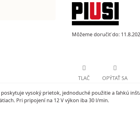
Môžeme doručiť do:
11.8.20
TLAČ
OPÝTAŤ SA
oskytuje vysoký prietok, jednoduché použitie a ľahkú inšta
iach. Pri pripojení na 12 V výkon iba 30 l/min.