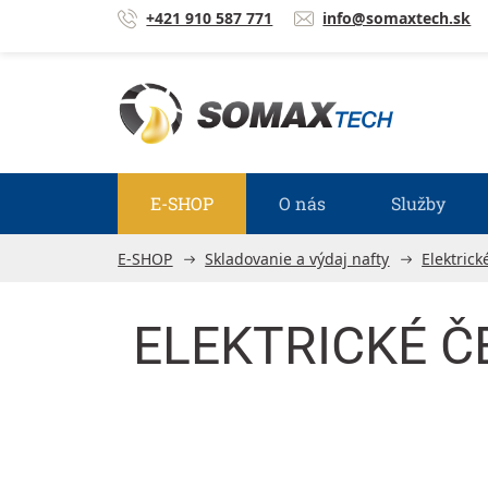
Prejsť na obsah
+421 910 587 771
info@somaxtech.sk
E-SHOP
O nás
Služby
E-SHOP
Skladovanie a výdaj nafty
Elektrick
ELEKTRICKÉ ČE