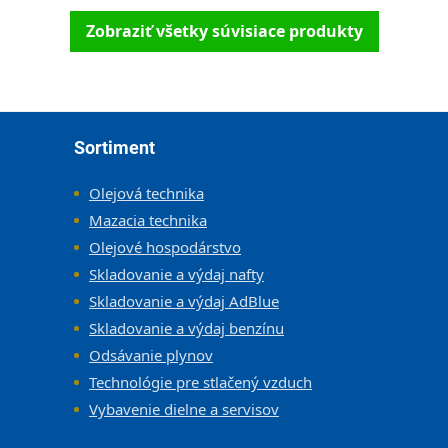
Zobraziť všetky súvisiace produkty
Zápätie
Sortiment
Olejová technika
Mazacia technika
Olejové hospodárstvo
Skladovanie a výdaj nafty
Skladovanie a výdaj AdBlue
Skladovanie a výdaj benzínu
Odsávanie plynov
Technológie pre stlačený vzduch
Vybavenie dielne a servisov