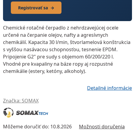
Registrovať sa
→
Chemické rotačné čerpadlo z nehrdzavejúcej ocele
určené na čerpanie olejov, nafty a agresívnych
chemikálií.
Kapacita 30 l/min
, štvorlamelová konštrukcia
s vyššou nasávacou schopnosťou, tesnenie EPDM.
Pripojenie G2"
pre sudy s objemom 60/200/220 l.
Vhodné pre kvapaliny na báze ropy aj rozpustné
chemikálie (estery, ketóny, alkoholy).
Detailné informácie
Značka:
SOMAX
Môžeme doručiť do:
10.8.2026
Možnosti doručenia