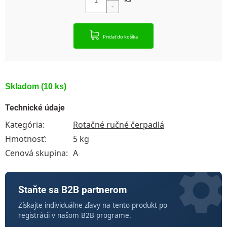
Pridať do košíka
Skladom
(10 ks)
Technické údaje
Kategória
:
Rotačné ručné čerpadlá
Hmotnosť
:
5 kg
Cenová skupina
:
A
Staňte sa B2B partnerom
Získajte individuálne zľavy na tento produkt po
registrácii v našom B2B programe.