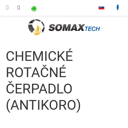
Prejsť na obsah
NÁKUPNÝ KOŠÍK
▾
CHEMICKÉ
ROTAČNÉ
ČERPADLO
(ANTIKORO)