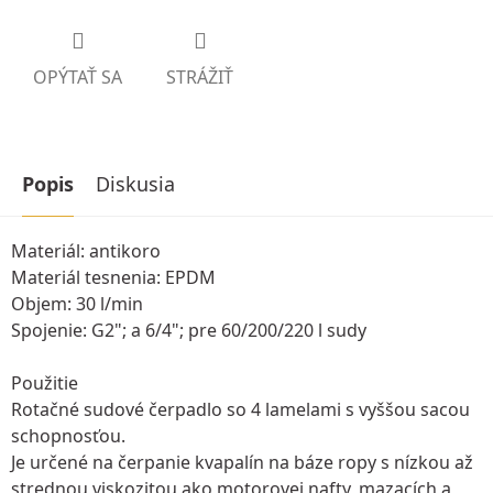
OPÝTAŤ SA
STRÁŽIŤ
Popis
Diskusia
Materiál: antikoro
Materiál tesnenia: EPDM
Objem: 30 l/min
Spojenie: G2"; a 6/4"; pre 60/200/220 l sudy
Použitie
Rotačné sudové čerpadlo so 4 lamelami s vyššou sacou
schopnosťou.
Je určené na čerpanie kvapalín na báze ropy s nízkou až
strednou viskozitou ako motorovej nafty, mazacích a